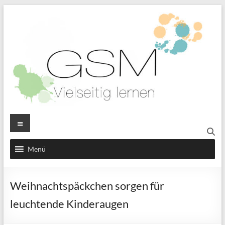
Zum
Inhalt
springen
Gesamtschule
Menü
Mücke
Menü
Weihnachtspäckchen sorgen für
leuchtende Kinderaugen