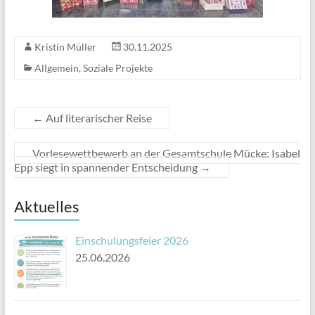
Kristin Müller
30.11.2025
Allgemein
,
Soziale Projekte
←
Auf literarischer Reise
Vorlesewettbewerb an der Gesamtschule Mücke: Isabel
Epp siegt in spannender Entscheidung
→
Aktuelles
Einschulungsfeier 2026
25.06.2026