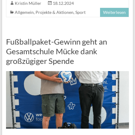
Kristin Müller
18.12.2024
Allgemein
,
Projekte & Aktionen
,
Sport
Weiterlesen
Fußballpaket-Gewinn geht an
Gesamtschule Mücke dank
großzügiger Spende